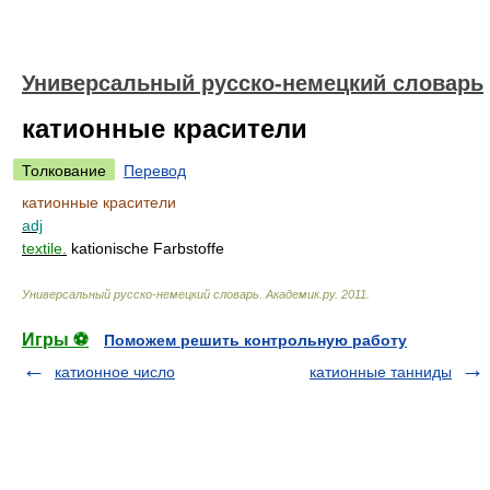
Универсальный русско-немецкий словарь
катионные красители
Толкование
Перевод
катионные красители
adj
textile.
kationische Farbstoffe
Универсальный русско-немецкий словарь
.
Академик.ру
.
2011
.
Игры ⚽
Поможем решить контрольную работу
катионное число
катионные танниды