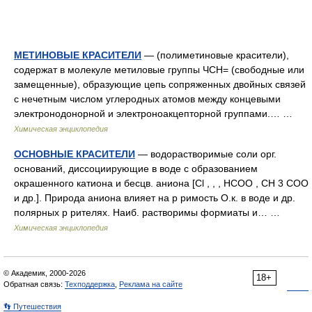
МЕТИНОВЫЕ КРАСИТЕЛИ
— (полиметиновые красители),
содержат в молекуле метиловые группы ЧСН= (свободные или
замещенные), образующие цепь сопряженных двойных связей
с нечетным числом углеродных атомов между концевыми
электронодонорной и электроноакцепторной группами.… …
Химическая энциклопедия
ОСНОВНЫЕ КРАСИТЕЛИ
— водорастворимые соли орг.
оснований, диссоциирующие в воде с образованием
окрашенного катиона и бесцв. аниона [Сl , , , НСОО , СН 3 СОО
и др.]. Природа аниона влияет на р римость O.к. в воде и др.
полярных р рителях. Наиб. растворимы формиаты и… …
Химическая энциклопедия
© Академик, 2000-2026
18+
Обратная связь:
Техподдержка
,
Реклама на сайте
👣 Путешествия