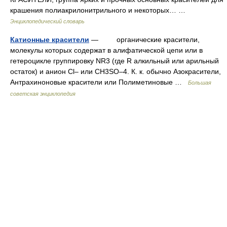
крашения полиакрилонитрильного и некоторых… …
Энциклопедический словарь
Катионные красители
— органические красители,
молекулы которых содержат в алифатической цепи или в
гетероцикле группировку NR3 (где R алкильный или арильный
остаток) и анион Cl– или CH3SO–4. К. к. обычно Азокрасители,
Антрахиноновые красители или Полиметиновые …
Большая
советская энциклопедия